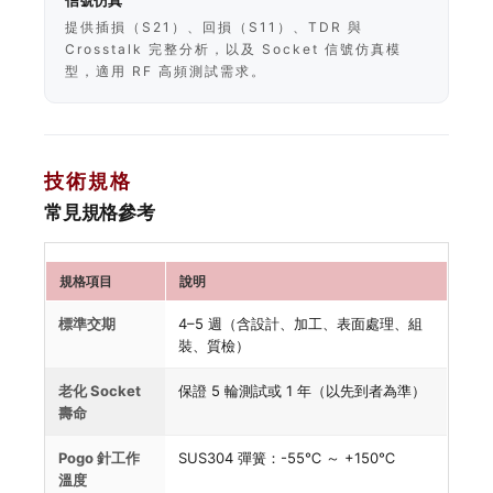
信號仿真
提供插損（S21）、回損（S11）、TDR 與
Crosstalk 完整分析，以及 Socket 信號仿真模
型，適用 RF 高頻測試需求。
技術規格
常見規格參考
規格項目
說明
標準交期
4–5 週（含設計、加工、表面處理、組
裝、質檢）
老化 Socket
保證 5 輪測試或 1 年（以先到者為準）
壽命
Pogo 針工作
SUS304 彈簧：-55℃ ～ +150℃
溫度