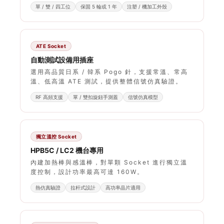
單 / 雙 / 四工位
保固 5 輪或 1 年
注塑 / 機加工外殼
ATE Socket
自動測試設備用插座
選用高品質日系 / 韓系 Pogo 針，支援常溫、常高
溫、低高溫 ATE 測試，提供整體信號仿真驗證。
RF 高頻支援
單 / 雙扣旋鈕手測蓋
信號仿真模型
獨立溫控 Socket
HPB5C / LC2 機台專用
內建加熱棒與感溫棒，對單顆 Socket 進行獨立溫
度控制，設計功率最高可達 160W。
熱仿真驗證
拉杆式設計
高功率晶片適用