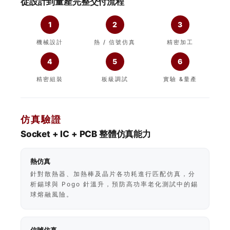
從設計到量產完整交付流程
1
2
3
機械設計
熱 / 信號仿真
精密加工
4
5
6
精密組裝
板級調試
實驗 &量產
仿真驗證
Socket + IC + PCB 整體仿真能力
熱仿真
針對散熱器、加熱棒及晶片各功耗進行匹配仿真，分
析錫球與 Pogo 針溫升，預防高功率老化測試中的錫
球熔融風險。