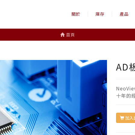
關於
庫存
產品
首頁
AD
NeoV
十年的
加入