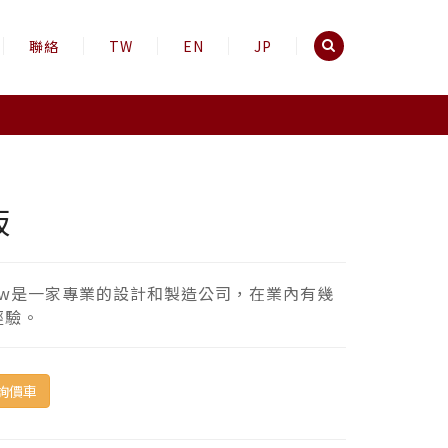
聯絡
TW
EN
JP
板
iew是一家專業的設計和製造公司，在業內有幾
經驗。
詢價車