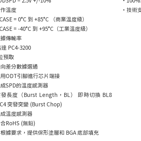
DSPD = 2.5V +/-10%
‧100
工作溫度
‧技術
ASE = 0°C 到 +85°C （商業溫度級）
ASE = -40°C 到 +95°C（工業溫度級）
數據傳輸率
 PC4-3200
位預取
雙向差分數據選通
用ODT引腳進行芯片端接
成SPD的溫度感測器
發長度（Burst Length，BL） 即時切換 BL8
C4 突發突變 (Burst Chop)
集成溫度感測器
合RoHS (無鉛)
根據要求，提供保形塗層和 BGA 底部填充