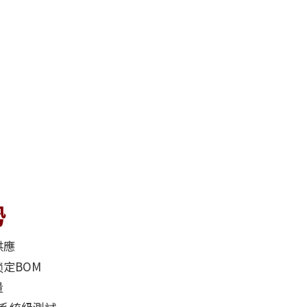
勢
供應
定BOM
量