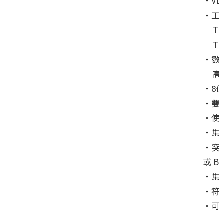
‧VD
‧
TC
TC
‧
高達
‧8
‧
‧使
‧集
‧突
或 B
‧
‧符
‧可