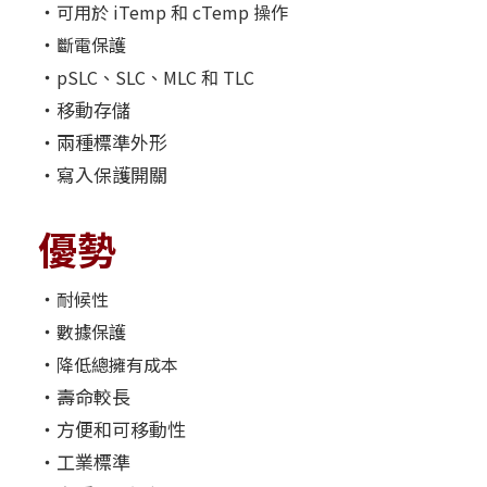
‧
可用於 iTemp 和 cTemp 操作
‧
斷電保護
‧
pSLC、SLC、MLC 和 TLC
‧移動存儲
‧兩種標準外形
‧寫入保護開關
優勢
‧
耐候性
‧
數據保護
‧
降低總擁有成本
‧壽命較長
‧方便和可移動性
‧工業標準