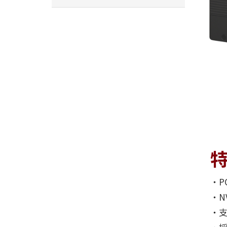
‧PC
‧NV
‧支