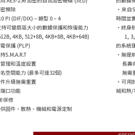
用 AES-256 加密的自我加密硬碟 (SED)
的數據
加密擦除
‧來自
 PI (DIF/DIX) – 類型 0 – 4
時間並
持可變扇區大小的數據保護和恢復能力
‧終身
2B, 4KB, 512+8B, 4KB+8B, 4KB+64B)
1, 3,
電保護 (PLP)
的系統
S.M.A.R.T
‧無提
熱管理和溫度設置
長壽命供
名空間能力 (最多可達32個)
無需重
固件升級無需重置
‧可用
雙端口功能
械和熱
年保修
提供固件、散熱、機械和電源定制