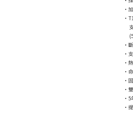
‧採
‧
‧T10
支
(51
‧斷
‧支持
‧
‧命
‧
‧
‧5
‧