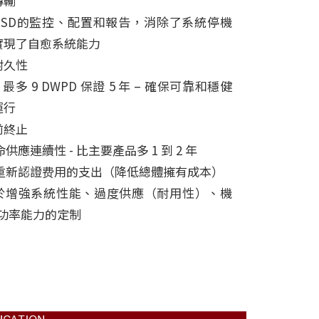
傳輸
SSD的監控、配置和報告，消除了系統停機
實現了自愈系統能力
耐久性
 最多 9 DWPD 保證 5 年 – 確保可靠和穩健
運行
前終止
應連續性 - 比主要產品多 1 到 2 年
新認證费用的支出（降低總體擁有成本）
於增強系統性能、過度供應（耐用性）、機
/功率能力的定制